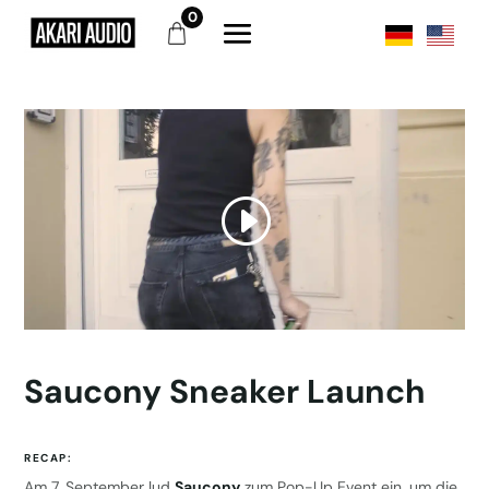
0
Saucony Sneaker Launch
RECAP:
Am 7. September lud
Saucony
zum Pop-Up Event ein, um die