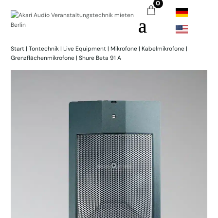
0
Start
|
Tontechnik
|
Live Equipment
|
Mikrofone
|
Kabelmikrofone
|
Grenzflächenmikrofone
| Shure Beta 91 A