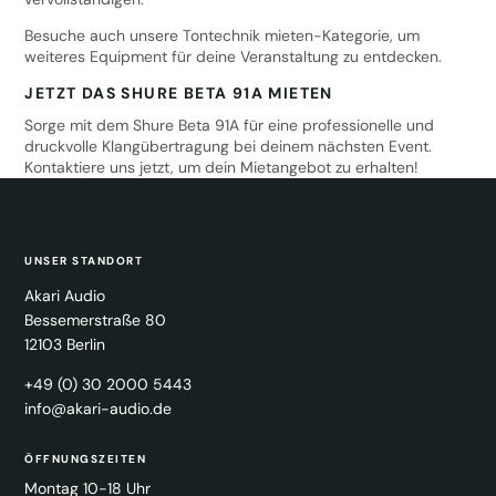
Besuche auch unsere
Tontechnik mieten
-Kategorie, um
weiteres Equipment für deine Veranstaltung zu entdecken.
JETZT DAS SHURE BETA 91A MIETEN
Sorge mit dem Shure Beta 91A für eine professionelle und
druckvolle Klangübertragung bei deinem nächsten Event.
Kontaktiere uns jetzt, um dein Mietangebot zu erhalten!
UNSER STANDORT
Akari Audio
Bessemerstraße 80
12103 Berlin
+49 (0) 30 2000 5443
info@akari-audio.de
ÖFFNUNGSZEITEN
Montag 10-18 Uhr