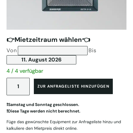
👉Mietzeitraum wählen👈
Von
Bis
4 / 4 verfügbar
Shure
Beta
ZUR ANFRAGELISTE HINZUFÜGEN
91
A
Menge
❗️Samstag und Sonntag geschlossen.
❗️Diese Tage werden nicht berechnet.
Füge das gewünschte Equipment zur Anfrageliste hinzu und
kalkuliere den Mietpreis direkt online.