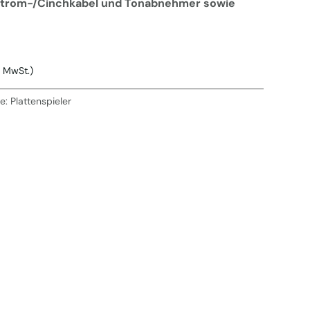
l. Strom-/Cinchkabel und Tonabnehmer sowie
. MwSt.)
ie:
Plattenspieler