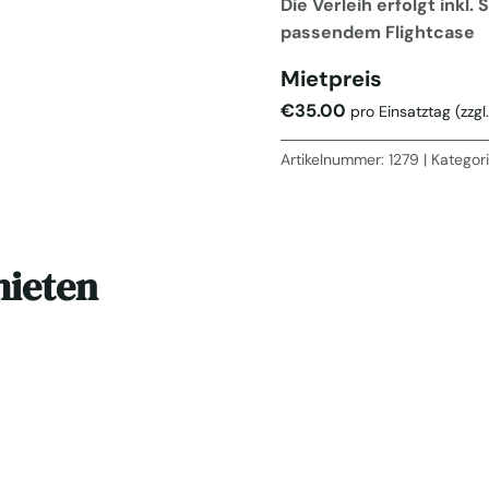
Die Verleih erfolgt ink
passendem Flightcase
Mietpreis
€
35.00
pro Einsatztag
(zzgl
Artikelnummer:
1279
Kategor
mieten