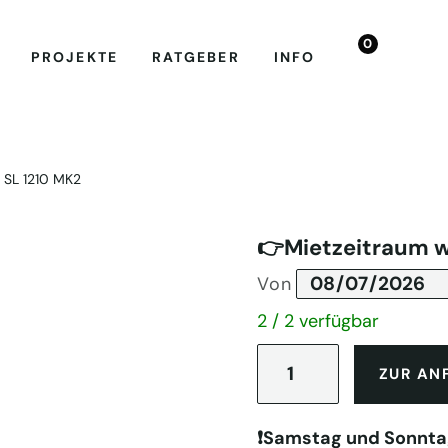
0
PROJEKTE
RATGEBER
INFO
 SL 1210 MK2
👉Mietzeitraum 
Von
2 / 2 verfügbar
Technics
SL
ZUR AN
1210
MK2
Menge
❗️Samstag und Sonnta