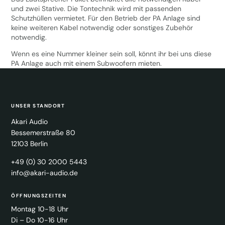
und zwei Stative. Die Tontechnik wird mit passenden
Schutzhüllen vermietet. Für den Betrieb der PA Anlage sind
keine weiteren Kabel notwendig oder sonstiges Zubehör
notwendig.
Wenn es eine Nummer kleiner sein soll, könnt ihr bei uns
diese
PA Anlage auch mit einem Subwoofern
mieten.
UNSER STANDORT
Akari Audio
Bessemerstraße 80
12103 Berlin
+49 (0) 30 2000 5443
info@akari-audio.de
ÖFFNUNGSZEITEN
Montag 10-18 Uhr
Di – Do 10-16 Uhr