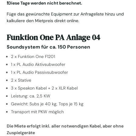
Menge
❗️Diese Tage werden nicht berechnet.
Füge das gewünschte Equipment zur Anfrageliste hinzu und
kalkuliere den Mietpreis direkt online.
Funktion One PA Anlage 04
Soundsystem für ca. 150 Personen
2 x Funktion One F1201
1 x PL Audio Aktivsubwoofer
1 x PL Audio Passivsubwoofer
2 x Stative
3 x Speakon Kabel + 2 x XLR Kabel
Leistung: ca. 2,5 KW
Gewicht: Subs je 40 kg, Tops je 15 kg
Transport mit PKW möglich
Die Miete erfolgt inkl. aller notwendigen Kabel, aber ohne
Zuspielgeräte