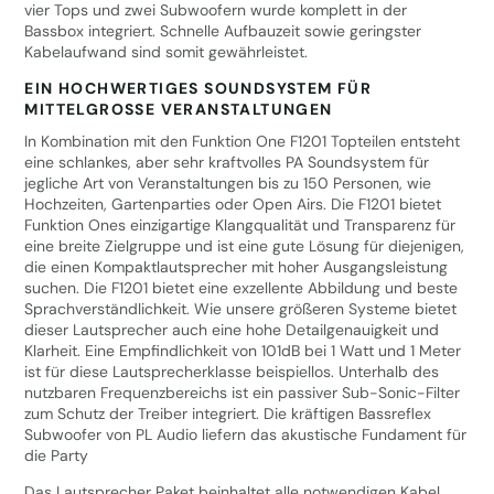
vier Tops und zwei Subwoofern wurde komplett in der
Bassbox integriert. Schnelle Aufbauzeit sowie geringster
Kabelaufwand sind somit gewährleistet.
EIN HOCHWERTIGES SOUNDSYSTEM FÜR
MITTELGROSSE VERANSTALTUNGEN
In Kombination mit den
Funktion One F1201
Topteilen entsteht
eine schlankes, aber sehr kraftvolles PA Soundsystem für
jegliche Art von Veranstaltungen bis zu 150 Personen, wie
Hochzeiten, Gartenparties oder Open Airs. Die F1201 bietet
Funktion Ones einzigartige Klangqualität und Transparenz für
eine breite Zielgruppe und ist eine gute Lösung für diejenigen,
die einen Kompaktlautsprecher mit hoher Ausgangsleistung
suchen. Die F1201 bietet eine exzellente Abbildung und beste
Sprachverständlichkeit. Wie unsere größeren Systeme bietet
dieser Lautsprecher auch eine hohe Detailgenauigkeit und
Klarheit. Eine Empfindlichkeit von 101dB bei 1 Watt und 1 Meter
ist für diese Lautsprecherklasse beispiellos. Unterhalb des
nutzbaren Frequenzbereichs ist ein passiver Sub-Sonic-Filter
zum Schutz der Treiber integriert. Die kräftigen Bassreflex
Subwoofer von PL Audio liefern das akustische Fundament für
die Party
Das Lautsprecher Paket beinhaltet alle notwendigen Kabel