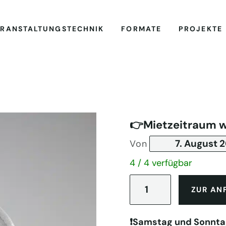
RANSTALTUNGSTECHNIK
FORMATE
PROJEKTE
👉Mietzeitraum 
Von
4 / 4 verfügbar
Spiegelkugel
50
ZUR AN
cm
Menge
❗️Samstag und Sonnta