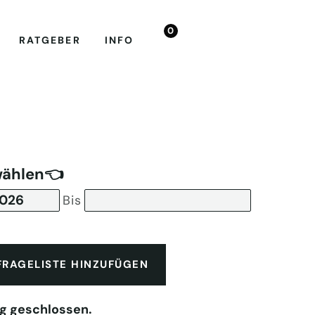
0
RATGEBER
INFO
wählen👈
Bis
FRAGELISTE HINZUFÜGEN
g geschlossen.