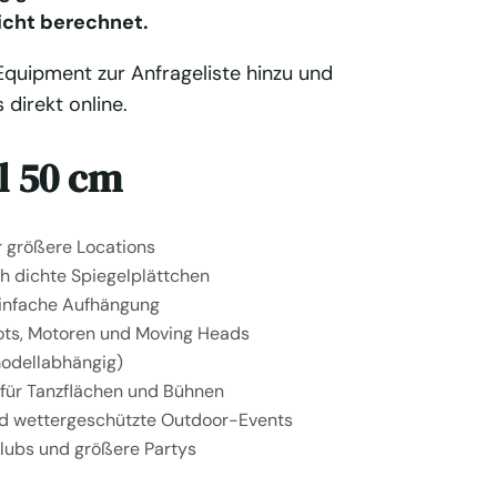
icht berechnet.
quipment zur Anfrageliste hinzu und
 direkt online.
l 50 cm
 größere Locations
ch dichte Spiegelplättchen
einfache Aufhängung
ots, Motoren und Moving Heads
modellabhängig)
 für Tanzflächen und Bühnen
nd wettergeschützte Outdoor-Events
 Clubs und größere Partys