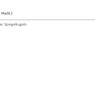
l. MwSt.)
ie:
Spiegelkugeln