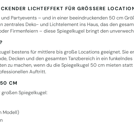
UCKENDER LICHTEFFEKT FÜR GRÖSSERE LOCATION
sco- und Partyevents – und in einer beeindruckenden 50 cm Grö
in zentrales Deko- und Lichtelement ins Haus, das den gesa
 oder Firmenfeiern – diese Spiegelkugel bringt den unverwechs
?
gel bestens für mittlere bis große Locations geeignet. Sie e
ände, Decken und den gesamten Tanzbereich in ein funkelndes 
sten zu machen, wenn du die Spiegelkugel 50 cm mieten statt
essionellen Auftritt.
 50 CM
r großen Spiegelkugel:
h Modell)
on