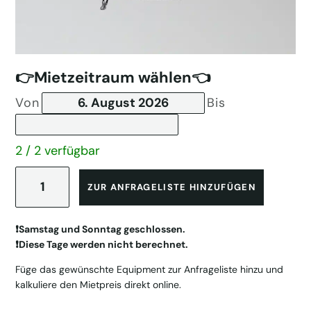
👉Mietzeitraum wählen👈
Von
Bis
2 / 2 verfügbar
Manfrotto
MA
ZUR ANFRAGELISTE HINZUFÜGEN
502
AM-
1
❗️Samstag und Sonntag geschlossen.
Kamerastativ
❗️Diese Tage werden nicht berechnet.
Menge
Füge das gewünschte Equipment zur Anfrageliste hinzu und
kalkuliere den Mietpreis direkt online.